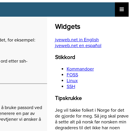
Widgets
jveweb.net in English
det, for eksempel:
jveweb.net en español
Stikkord
ord etter ssh-
Kommandoer
FOSS
Linux
SSH
Tipskrukke
n å bruke passord ved
Jeg vil takke folket i Norge for det
generere en par av
de gjorde for meg. Så jeg skal prøve
 vevtjener vi ønsker å
å sette alt på norsk før norsken min
degraderes til det ikke har noen