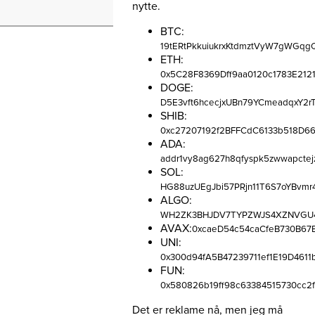
nytte.
BTC:
19tERtPkkuiukrxKtdmztVyW7gWGqg
ETH:
0x5C28F8369Dff9aa0120c1783E212
DOGE:
D5E3vft6hcecjxUBn79YCmeadqxY2rT
SHIB:
0xc27207192f2BFFCdC6133b518D66
ADA:
addr1vy8ag627h8qfyspk5zwwapctej
SOL:
HG88uzUEgJbi57PRjn11T6S7oYBvmr
ALGO:
WH2ZK3BHJDV7TYPZWJS4XZNVGU4
AVAX:
0xcaeD54c54caCfeB730B67
UNI:
0x300d94fA5B47239711ef1E19D461
FUN:
0x580826b19ff98c63384515730cc2
Det er reklame nå, men jeg må